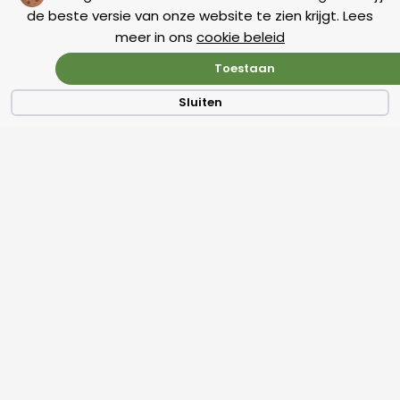
de beste versie van onze website te zien krijgt. Lees
meer in ons
cookie beleid
BLOG
Toestaan
Sluiten
Een niet te versmaden blog
8 april 2023
Schrijf.online
We gebruiken veel negatieve