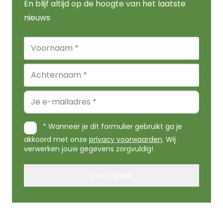
En blijf altijd op de hoogte van het laatste
nieuws
Naam
Voornaam
Achternaam
E-
mailadres
* Wanneer je dit formulier gebruikt ga je
Privacy
akkoord met onze
privacy voorwaarden
. Wij
voorwaarden
verwerken jouw gegevens zorgvuldig!
Inschrijven