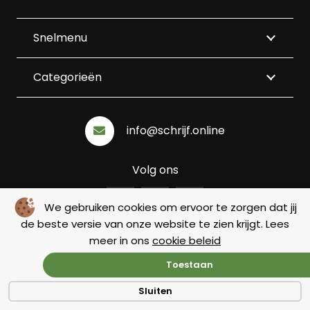
Snelmenu
Categorieën
info@schrijf.online
Volg ons
We gebruiken cookies om ervoor te zorgen dat jij
de beste versie van onze website te zien krijgt. Lees
meer in ons
cookie beleid
Algemene voorwaarden
|
Privacy
|
Cookie beleid
© Copyright 2026 – Schrijf.online |
Webdesign by Yooker
–
Toestaan
Made with 💙
Sluiten