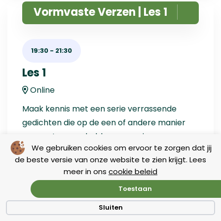
Vormvaste Verzen | Les 1
19:30
-
21:30
Les 1
Online
Maak kennis met een serie verrassende
gedichten die op de een of andere manier
een vaste vorm hebben, maar jouw
We gebruiken cookies om ervoor te zorgen dat jij
creativiteit alle vrijheid geven.
de beste versie van onze website te zien krijgt. Lees
meer in ons
cookie beleid
Toestaan
Schrijven als Kopland
Sluiten